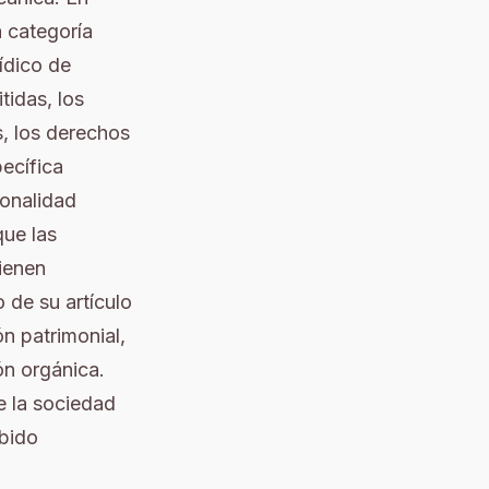
a categoría
ídico de
tidas, los
s, los derechos
ecífica
sonalidad
que las
tienen
o de su artículo
n patrimonial,
ón orgánica.
ue la sociedad
ibido