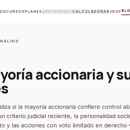
BL
OS
CURSOS
PLANES
RECURSOS
CALCULADORAS
DOF
NÁLISIS
yoría accionaria y s
es
aliza si la mayoría accionaria confiere control a
criterio judicial reciente, la personalidad socie
 y las acciones con voto limitado en derecho 