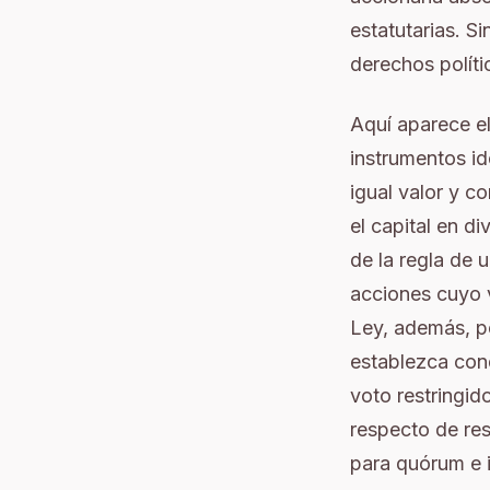
estatutarias. S
derechos políti
Aquí aparece el
instrumentos id
igual valor y c
el capital en d
de la regla de u
acciones cuyo v
Ley, además, pe
establezca cond
voto restringi
respecto de re
para quórum e i