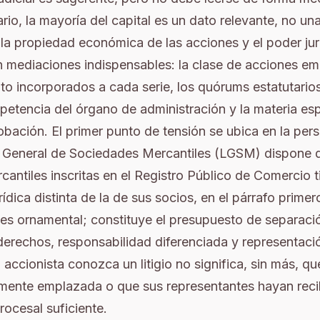
rio, la mayoría del capital es un dato relevante, no un
 la propiedad económica de las acciones y el poder jur
n mediaciones indispensables: la clase de acciones emi
o incorporados a cada serie, los quórums estatutario
petencia del órgano de administración y la materia esp
bación. El primer punto de tensión se ubica en la per
ey General de Sociedades Mercantiles (LGSM) dispone 
antiles inscritas en el Registro Público de Comercio 
ídica distinta de la de sus socios, en el párrafo primer
 es ornamental; constituye el presupuesto de separació
erechos, responsabilidad diferenciada y representaci
n accionista conozca un litigio no significa, sin más, q
lmente emplazada o que sus representantes hayan rec
ocesal suficiente.