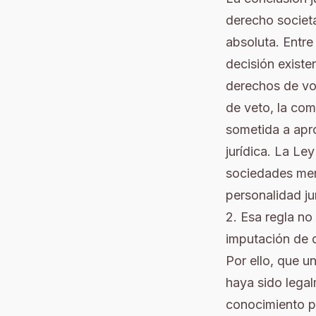
derecho societa
absoluta. Entre
decisión existe
derechos de vot
de veto, la com
sometida a apro
jurídica. La L
sociedades merc
personalidad jur
2. Esa regla no
imputación de d
Por ello, que u
haya sido lega
conocimiento pr