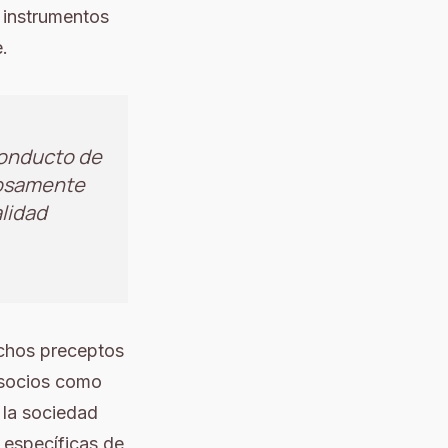
o instrumentos
.
conducto de
adosamente
alidad
ichos preceptos
e socios como
 la sociedad
 específicas de