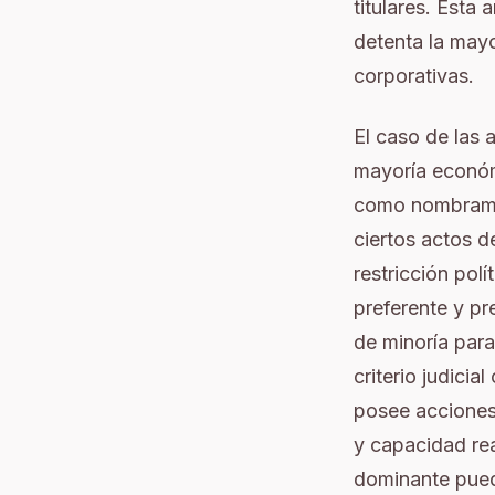
titulares. Esta
detenta la mayo
corporativas.
El caso de las 
mayoría económi
como nombramie
ciertos actos d
restricción pol
preferente y pr
de minoría para
criterio judici
posee acciones 
y capacidad rea
dominante pued