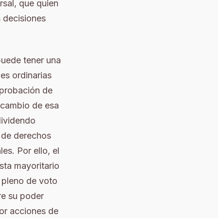
rsal, que quien
s decisiones
 puede tener una
es ordinarias
probación de
A cambio de esa
dividendo
s de derechos
es. Por ello, el
ista mayoritario
o pleno de voto
re su poder
or acciones de