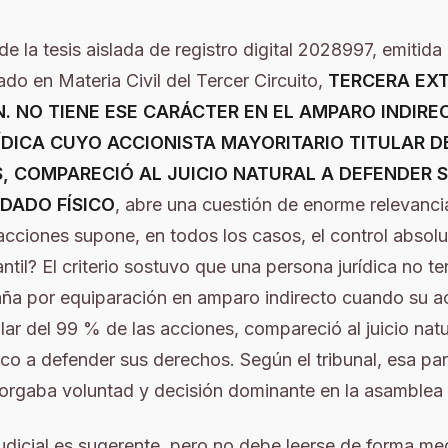
de la tesis aislada de registro digital 2028997, emitid
ado en Materia Civil del Tercer Circuito,
TERCERA EX
. NO TIENE ESE CARÁCTER EN EL AMPARO INDIRE
DICA CUYO ACCIONISTA MAYORITARIO TITULAR D
, COMPARECIÓ AL JUICIO NATURAL A DEFENDER 
ADO FÍSICO
, abre una cuestión de enorme relevancia:
acciones supone, en todos los casos, el control absolu
til? El criterio sostuvo que una persona jurídica no ten
aña por equiparación en amparo indirecto cuando su a
tular del 99 % de las acciones, compareció al juicio na
o a defender sus derechos. Según el tribunal, esa par
torgaba voluntad y decisión dominante en la asamblea
udicial es sugerente, pero no debe leerse de forma me