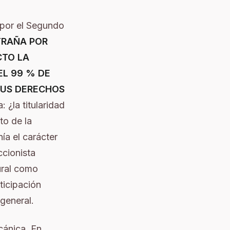
a por el Segundo
TRAÑA POR
CTO LA
EL 99 % DE
SUS DERECHOS
 ¿la titularidad
to de la
ía el carácter
ccionista
tural como
ticipación
 general.
cánica. En