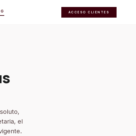
OG
ACCESO CLIENTES
us
bsoluto,
taria, el
vigente.