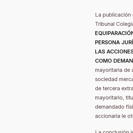
La publicación 
Tribunal Colegi
EQUIPARACIÓN
PERSONA JURÍ
LAS ACCIONES
COMO DEMAND
mayoritaria de 
sociedad mercan
de tercera extr
mayoritario, ti
demandado físic
accionaria le o
La conclusión j