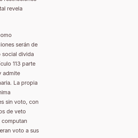
al revela
 como
ciones serán de
 social divida
ículo 113 parte
 y admite
aria. La propia
ónima
s sin voto, con
os de veto
lo computan
ieran voto a sus