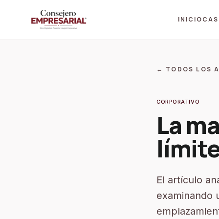
INICIO
CAS
← TODOS LOS A
CORPORATIVO
La ma
límit
El artículo an
examinando un 
emplazamiento