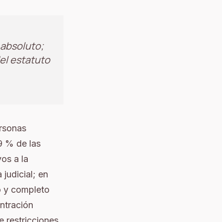
 absoluto;
el estatuto
ersonas
99 % de las
os a la
judicial; en
o y completo
entración
 restricciones