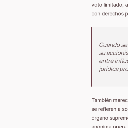
voto limitado, 
con derechos p
Cuando se 
su accionis
entre influ
jurídica pro
También merece 
se refieren a s
órgano supremo,
anónima opera 