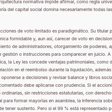
 arquitectura normativa impide afirmar, como regla unive
ría del capital social domina necesariamente todas la
acciones de voto limitado es paradigmático. Su titular
ca formidable y, aun así, carecer de voto en decision
nto de administradores, otorgamiento de poderes, a
e gestión o instrucciones para comparecer en juicio. 
ítica, la Ley les concede ventajas patrimoniales, como 
elación en el reembolso durante la liquidación, ademá
 oponerse a decisiones y revisar balance y libros social
al comentado debe aplicarse con prudencia. Si el accion
ordinarias, sin restricciones estatutarias, con derech
l para formar mayorías en asamblea, la inferencia sob
e tener sustento. Pero si el 99 % está representado p